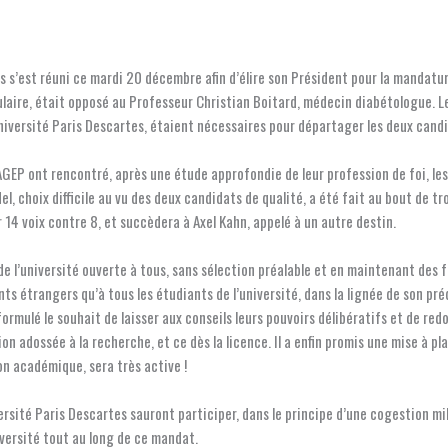
es s’est réuni ce mardi 20 décembre afin d’élire son Président pour la mandat
ulaire, était opposé au Professeur Christian Boitard, médecin diabétologue. Le
université Paris Descartes, étaient nécessaires pour départager les deux cand
’AGEP ont rencontré, après une étude approfondie de leur profession de foi, le
el, choix difficile au vu des deux candidats de qualité, a été fait au bout de tr
r 14 voix contre 8, et succèdera à Axel Kahn, appelé à un autre destin.
e l’université ouverte à tous, sans sélection préalable et en maintenant des fra
s étrangers qu’à tous les étudiants de l’université, dans la lignée de son pré
formulé le souhait de laisser aux conseils leurs pouvoirs délibératifs et de re
tion adossée à la recherche, et ce dès la licence. Il a enfin promis une mise à p
ion académique, sera très active !
iversité Paris Descartes sauront participer, dans le principe d’une cogestion m
iversité tout au long de ce mandat.