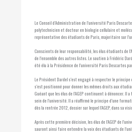
Le Conseil d’Administration de l’université Paris Descart
polytechnicien et docteur en biologie cellulaire et moléc
représentative des étudiants de Paris, majoritaire sur l’
Conscients de leur responsabilité, les élus étudiants de l
de l’ensemble des autres listes. Le soutien à Frédéric Dard
été élu à la Présidence de l’université Paris Descartes pa
Le Président Dardel s’est engagé à respecter le principe d
s’est positionné pour donner les mêmes droits aux étudiant
Guéant que les élus de l’AGEP continuent à dénoncer. Il a 
sein de l’université. Il a réaffirmé le principe d’une forma
dès la rentrée 2012, dossier sur lequel l’AGEP, dans sa vis
Après cette première décision, les élus de l’AGEP de l’un
sauront ainsi faire entendre la voix des étudiants de l’un