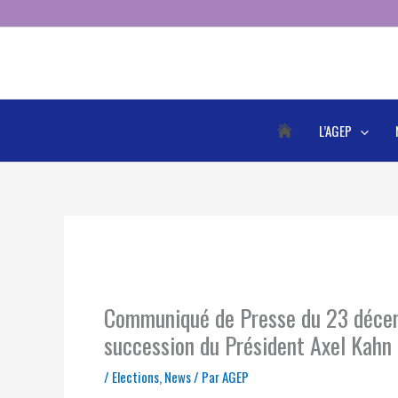
Aller
au
contenu
L’AGEP
Communiqué de Presse du 23 décembr
succession du Président Axel Kahn
/
Elections
,
News
/ Par
AGEP